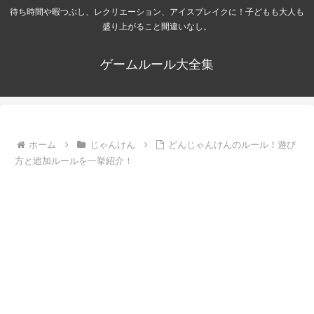
待ち時間や暇つぶし、レクリエーション、アイスブレイクに！子どもも大人も
盛り上がること間違いなし。
ゲームルール大全集
ホーム
じゃんけん
どんじゃんけんのルール！遊び
方と追加ルールを一挙紹介！