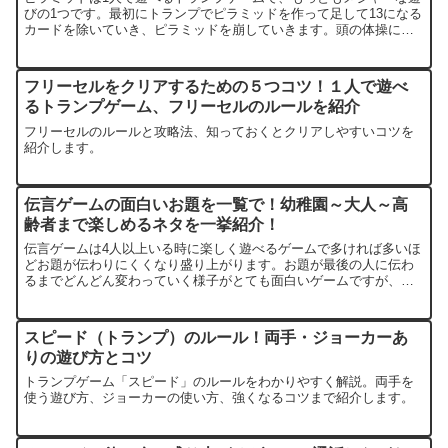
びの1つです。最初にトランプでピラミッドを作って足して13になる
カードを除いていき、ピラミッドを崩していきます。頭の体操にも
なるし、全部崩し切ると結構、達成感があります。私も実際...
フリーセルをクリアするための５つコツ！１人で遊べ
るトランプゲーム、フリーセルのルールを紹介
フリーセルのルールと攻略法、知っておくとクリアしやすいコツを
紹介します。
伝言ゲームの面白いお題を一覧で！幼稚園～大人～高
齢者まで楽しめるネタを一挙紹介！
伝言ゲームは4人以上いる時に楽しく遊べるゲームで多ければ多いほ
どお題が伝わりにくくなり盛り上がります。お題が最後の人に伝わ
るまでどんどん変わっていく様子がとても面白いゲームですが、人
数が集まってもお題がないと始まりません。しかも、いざ伝言ゲ...
スピード（トランプ）のルール！両手・ジョーカーあ
りの遊び方とコツ
トランプゲーム「スピード」のルールをわかりやすく解説。両手を
使う遊び方、ジョーカーの使い方、強くなるコツまで紹介します。