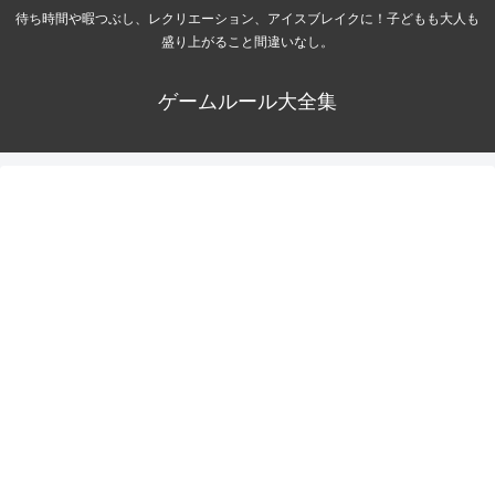
待ち時間や暇つぶし、レクリエーション、アイスブレイクに！子どもも大人も
盛り上がること間違いなし。
ゲームルール大全集