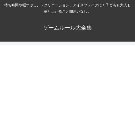
待ち時間や暇つぶし、レクリエーション、アイスブレイクに！子どもも大人も
盛り上がること間違いなし。
ゲームルール大全集